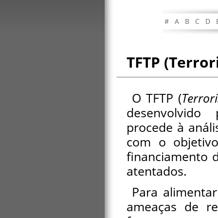
#
A
B
C
D
TFTP (Terror
O TFTP (
Terror
desenvolvido 
procede à análi
com o objetivo
financiamento d
atentados.
Para alimenta
ameaças de rep