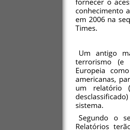
fornecer o ace
conhecimento a
em 2006 na sequ
Times.
Um antigo mag
terrorismo (
Europeia como
americanas, par
um relatório (
desclassificado
sistema.
Segundo o se
Relatórios ter