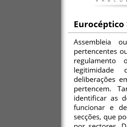
#
A
B
C
D
Eurocéptico 
Assembleia o
pertencentes ou
regulamento 
legitimidade
deliberações e
pertencem. Ta
identificar as
funcionar e d
secções, que p
por sectores. 