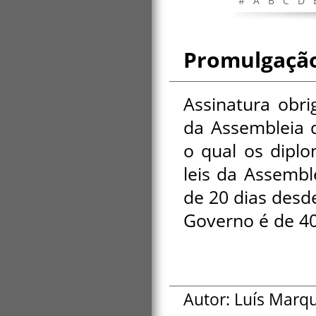
#
A
B
C
D
Promulgaçã
Assinatura obri
da Assembleia d
o qual os diplo
leis da Assembl
de 20 dias desd
Governo é de 40
Autor: Luís Marq