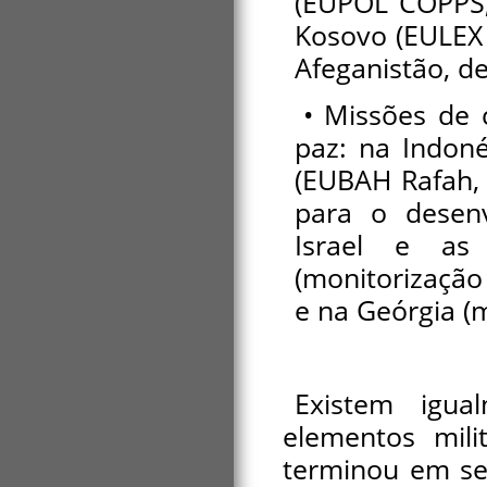
(EUPOL COPPS, 
Kosovo (EULEX 
Afeganistão, d
• Missões de 
paz: na Indoné
(EUBAH Rafah, 
para o desenv
Israel e as 
(monitorização 
e na Geórgia (
Existem igua
elementos mili
terminou em se