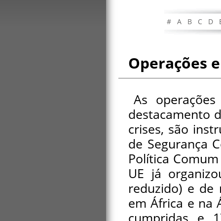
#
A
B
C
D
Operações e
As operações (
destacamento de
crises, são ins
de Segurança C
Política Comum 
UE já organizo
reduzido) e de 
em África e na 
cumpridas e 17