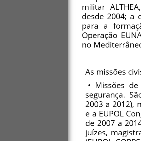
militar ALTHEA
desde 2004; a 
para a formaç
Operação EUNA
no Mediterrâneo
As missões civi
• Missões de 
segurança. Sã
2003 a 2012), 
e a EUPOL Cong
de 2007 a 2014
juízes, magistr