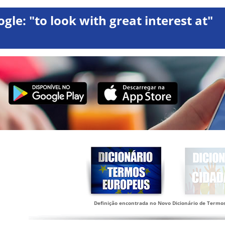
ogle: "to look with great interest at"
Definição encontrada no Novo Dicionário de Termo