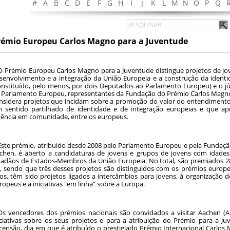
#
A
B
C
D
E
F
G
H
I
J
K
L
M
N
O
P
Q
rémio Europeu Carlos Magno para a Juventude
O Prémio Europeu Carlos Magno para a Juventude distingue projetos de jo
senvolvimento e a integração da União Europeia e a construção da identida
onstituído, pelo menos, por dois Deputados ao Parlamento Europeu) e o jú
 Parlamento Europeu, representantes da Fundação do Prémio Carlos Magno
nsidera projetos que incidam sobre a promoção do valor do entendimento
 sentido partilhado de identidade e de integração europeias e que a
vência em comunidade, entre os europeus.
Este prémio, atribuído desde 2008 pelo Parlamento Europeu e pela Fundaçã
chen, é aberto a candidaturas de jovens e grupos de jovens com idades
dadãos de Estados-Membros da União Europeia. No total, são premiados 
, sendo que três desses projetos são distinguidos com os prémios europ
os, têm sido projetos ligados a intercâmbios para jovens, à organização de
ropeus e a iniciativas "em linha” sobre a Europa.
Os vencedores dos prémios nacionais são convidados a visitar Aachen (
iciativas sobre os seus projetos e para a atribuição do Prémio para a Ju
censão, dia em que é atribuído o prestigiado Prémio Internacional Carlo