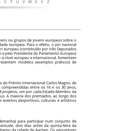
R
S
T
U
V
W
X
Y
Z
vens ou grupos de jovens europeus sobre o
de europeia. Para o efeito, o júri nacional
ri europeu (constituído por três Deputados
 e pelo Presidente do Parlamento Europeu)
 a nível europeu e internacional, fomentem
presentem modelos (exemplos práticos) de
o do Prémio Internacional Carlos Magno, de
 compreendidas entre os 16 e os 30 anos,
28 projetos, um por cada Estado-Membro da
eus. A maioria dos premiados, ao longo dos
 eventos desportivos, culturais e artísticos
Alemanha) para participar num conjunto de
ventude, dois dias antes da quinta-feira da
s Magno da cidade de Aachen. Os vencedores