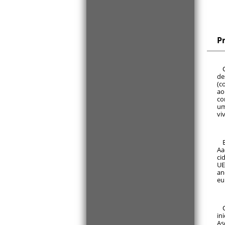
P
de
(c
ao
co
um
vi
Aa
ci
UE
an
eu
in
As