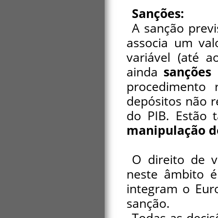
Sanções:
A sanção prev
associa um val
variável (até 
ainda
sanções 
procedimento r
depósitos não 
do PIB. Estão 
manipulação de
O direito de 
neste âmbito é
integram o Eur
sanção.
Todas as decis