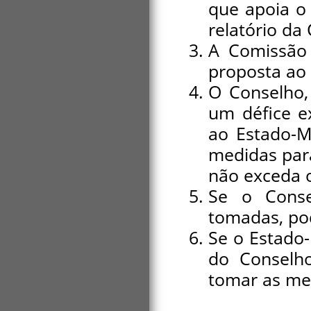
que apoia o
relatório da
A Comissão
proposta ao
O Conselho,
um défice e
ao Estado-M
medidas para
não exceda o
Se o Conse
tomadas, po
Se o Estado
do Conselho
tomar as me