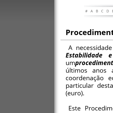
#
A
B
C
D
Procedimento
A necessidad
Estabilidade 
um
procedimen
últimos anos 
coordenação e
particular des
(euro).
Este Procedim