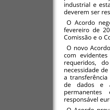
industrial e es
deverem ser re
O Acordo neg
fevereiro de 2
Comissão e o C
O novo Acordo 
com evidentes 
requeridos, d
necessidade de 
a transferência
de dados e a
permanentes
responsável eu
O Acordo prev