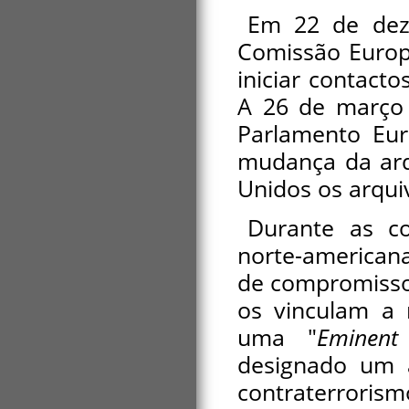
Em 22 de dez
Comissão Europei
iniciar contact
A 26 de março
Parlamento Eur
mudança da arq
Unidos os arqui
Durante as c
norte-american
de compromisso
os vinculam a r
uma "
Eminent
designado um a
contraterrorismo