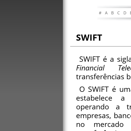
#
A
B
C
D
SWIFT
SWIFT é a sig
Financial Tele
transferências b
O SWIFT é uma
estabelece a
operando a tra
empresas, banc
no mercado i