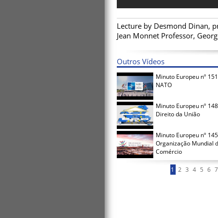
Lecture by Desmond Dinan, pr
Jean Monnet Professor, Georg
Outros Vídeos
Minuto Europeu nº 151
NATO
Minuto Europeu nº 148
Direito da União
Minuto Europeu nº 145
Organização Mundial 
Comércio
1
2
3
4
5
6