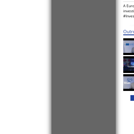
A Euro
invest
#Inves
Outr