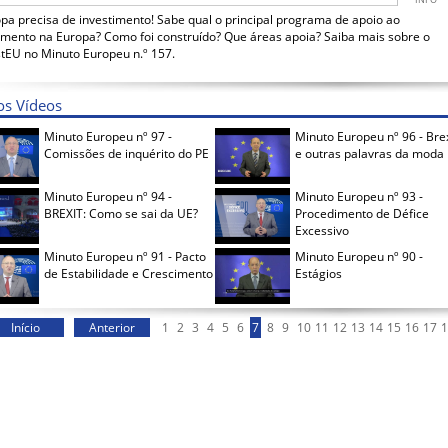
pa precisa de investimento! Sabe qual o principal programa de apoio ao
imento na Europa? Como foi construído? Que áreas apoia? Saiba mais sobre o
tEU no Minuto Europeu n.º 157.
os Vídeos
Minuto Europeu nº 97 -
Minuto Europeu nº 96 - Brex
Comissões de inquérito do PE
e outras palavras da moda
Minuto Europeu nº 94 -
Minuto Europeu nº 93 -
BREXIT: Como se sai da UE?
Procedimento de Défice
Excessivo
Minuto Europeu nº 91 - Pacto
Minuto Europeu nº 90 -
de Estabilidade e Crescimento
Estágios
Início
Anterior
1
2
3
4
5
6
7
8
9
10
11
12
13
14
15
16
17
1