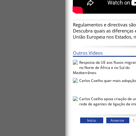
Regulamentos e directivas são 
Descubra quais as diferenças 
União Europeia nos Estados, 
Outros Vídeos
Resposta da UE aos fluxos migrat
no Norte de África e no Sul do
Mediterrâneo
Carlos Coelho quer mais adopçã
Carlos Coelho apoia criação de 
rede de agentes de ligação da im
Início
Anterior
1