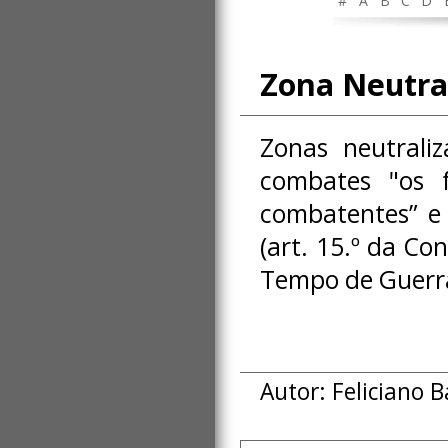
#
A
B
C
D
Zona Neutra
Zonas neutrali
combates "os 
combatentes” e 
(art. 15.º da C
Tempo de Guerra
Autor: Feliciano 