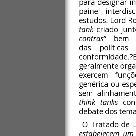
para designar i
painel interdis
estudos. Lord R
tank
criado junt
contras
” bem 
das política
conformidade.?
geralmente orga
exercem funç
genérica ou esp
sem alinhamento
think tanks
con
debate dos tema
O Tratado de L
estabelecem um 