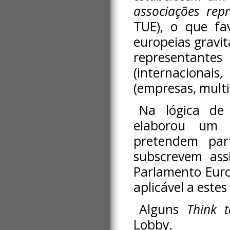
associações repr
TUE), o que fa
europeias gravi
representantes
(internacionais,
(empresas, multin
Na lógica de 
elaborou um r
pretendem part
subscrevem ass
Parlamento Eur
aplicável a estes
Alguns
Think 
Lobby.