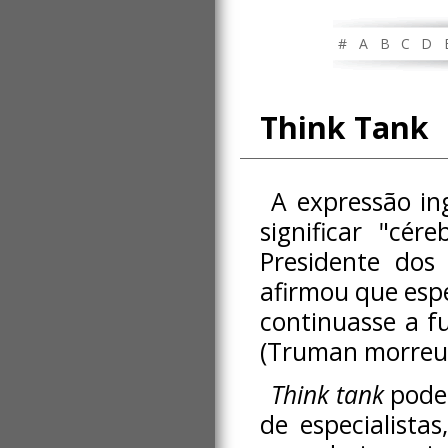
#
A
B
C
D
Think Tank
A expressão in
significar "cé
Presidente do
afirmou que espe
continuasse a f
(Truman morreu
Think tank
pode 
de especialista