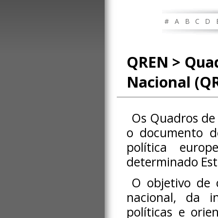
#
A
B
C
D
QREN > Quad
Nacional (Q
Os Quadros de 
o documento de
política euro
determinado Est
O objetivo de 
nacional, da i
políticas e ori