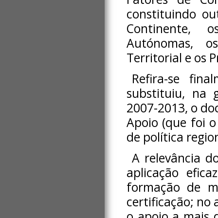
constituindo ou
Continente, 
Autónomas, o
Territorial e os
Refira-se fi
substituiu, na 
2007-2013, o do
Apoio (que foi 
de política regi
A relevância d
aplicação efica
formação de ma
certificação; no
o apoio a mais d