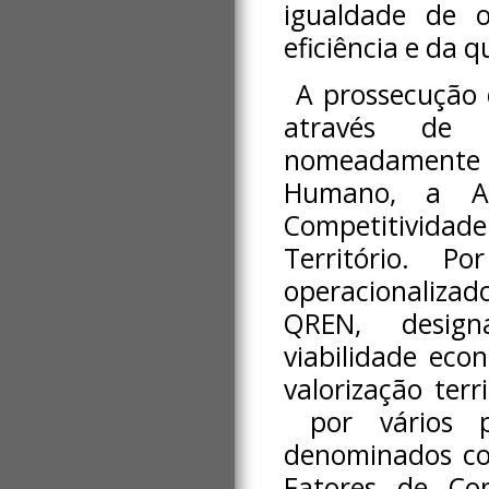
igualdade de o
eficiência e da q
A prossecução 
através de t
nomeadamente
Humano, a Ag
Competitividade
Território. 
operacionalizado
QREN, design
viabilidade eco
valorização terr
por vários pr
denominados co
Fatores de Com