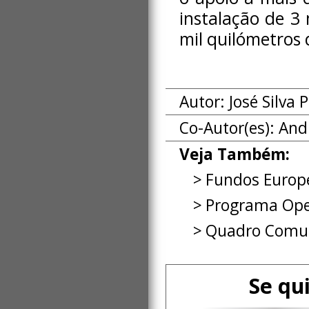
instalação de 3
mil quilómetros 
Autor: José Silva
Co-Autor(es):
And
Veja Também:
Fundos Europe
Programa Ope
Quadro Comun
Se qu