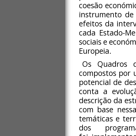
coesão económica
instrumento de 
efeitos da inte
cada Estado-Mem
sociais e económ
Europeia.
Os Quadros de
compostos por u
potencial de de
conta a evoluç
descrição da est
com base nessa 
temáticas e terr
dos program