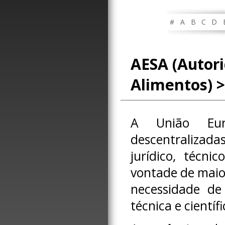
#
A
B
C
D
AESA (Autor
Alimentos) >
A União Euro
descentralizada
jurídico, técni
vontade de maior
necessidade de 
técnica e científi