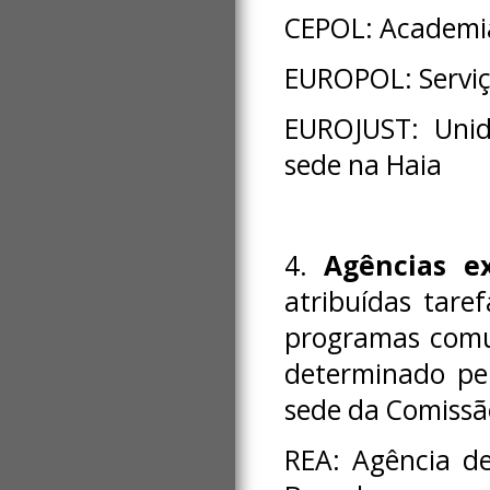
CEPOL: Academia
EUROPOL: Serviç
EUROJUST: Unid
sede na Haia
4.
Agências ex
atribuídas tare
programas comun
determinado pe
sede da Comissã
REA: Agência d