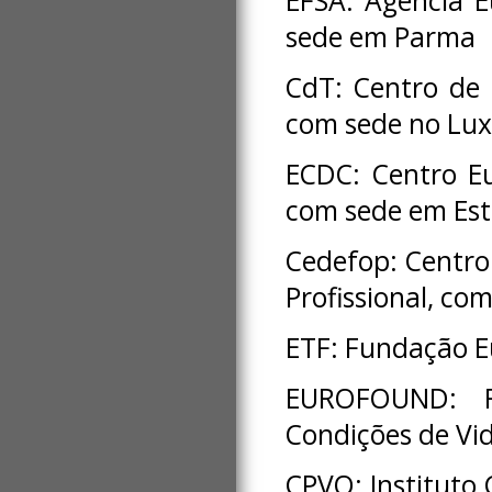
EFSA: Agência E
sede em Parma
CdT: Centro de
com sede no Lu
ECDC: Centro E
com sede em Es
Cedefop: Centro
Profissional, co
ETF: Fundação E
EUROFOUND: F
Condições de Vi
CPVO: Instituto