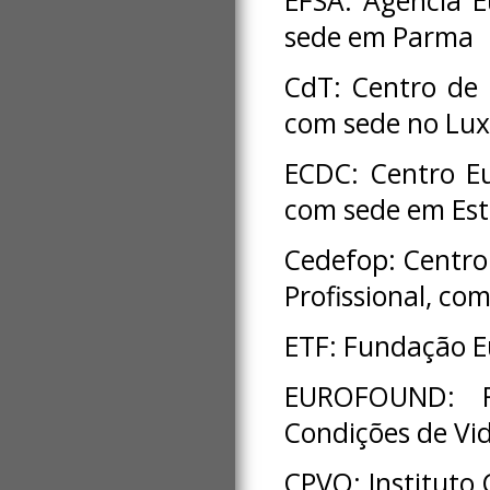
EFSA: Agência E
sede em Parma
CdT: Centro de
com sede no Lu
ECDC: Centro E
com sede em Es
Cedefop: Centro
Profissional, co
ETF: Fundação E
EUROFOUND: F
Condições de Vi
CPVO: Instituto