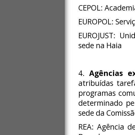
CEPOL: Academia
EUROPOL: Serviç
EUROJUST: Unid
sede na Haia
4.
Agências ex
atribuídas tare
programas comun
determinado pe
sede da Comissã
REA: Agência d