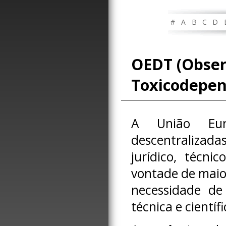
#
A
B
C
D
OEDT (Obser
Toxicodepen
A União Euro
descentralizada
jurídico, técni
vontade de maior
necessidade de 
técnica e científi