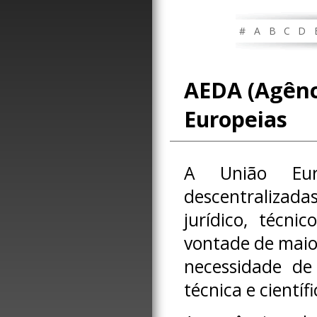
#
A
B
C
D
AEDA (Agênc
Europeias
A União Euro
descentralizada
jurídico, técni
vontade de maior
necessidade de 
técnica e científi