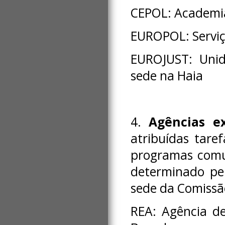
CEPOL: Academia
EUROPOL: Serviç
EUROJUST: Unid
sede na Haia
4.
Agências ex
atribuídas tare
programas comun
determinado pe
sede da Comissã
REA: Agência d