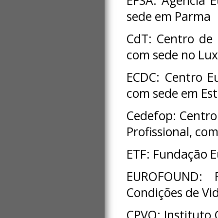
EFSA: Agência E
sede em Parma
CdT: Centro de
com sede no Lu
ECDC: Centro E
com sede em Es
Cedefop: Centro
Profissional, co
ETF: Fundação E
EUROFOUND: F
Condições de Vi
CPVO: Instituto