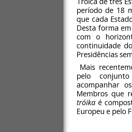
Troica de três 
período de 18 m
que cada Estado
Desta forma em 
com o horizon
continuidade d
Presidências sem
Mais recentem
pelo conjunto
acompanhar os 
Membros que re
tróika
é compost
Europeu e pelo 