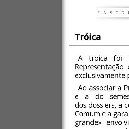
#
A
B
C
D
Tróica
A troica foi
Representação 
exclusivamente 
Ao associar a P
e a do semest
dos dossiers, a 
Comum e a garan
grande» envolv