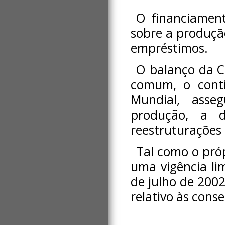
O financiamen
sobre a produçã
empréstimos.
O balanço da C
comum, o conti
Mundial, asse
produção, a di
reestruturações 
Tal como o próp
uma vigência li
de julho de 200
relativo às cons