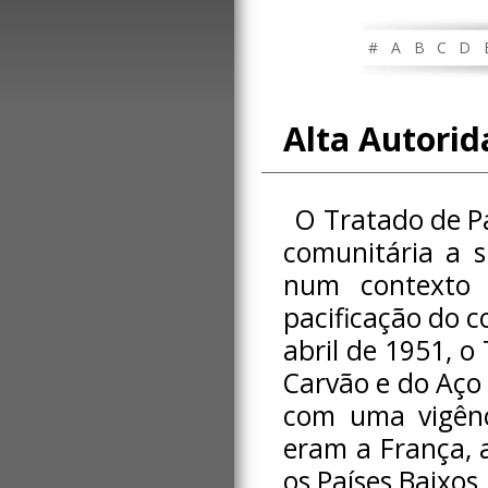
#
A
B
C
D
Alta Autorid
O Tratado de Pa
comunitária a s
num contexto 
pacificação do c
abril de 1951, o
Carvão e do Aço 
com uma vigênci
eram a França, a
os Países Baixos.