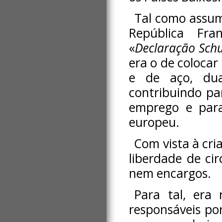
Tal como assum
República Fr
«
Declaração Sc
era o de coloca
e de aço, duas
contribuindo p
emprego e para
europeu.
Com vista à cr
liberdade de ci
nem encargos.
Para tal, era 
responsáveis po